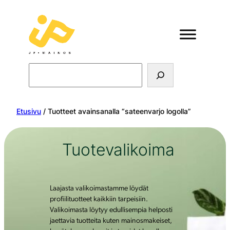
Search
Etusivu
/ Tuotteet avainsanalla “sateenvarjo logolla”
Tuotevalikoima
Laajasta valikoimastamme löydät
profiilituotteet kaikkiin tarpeisiin.
Valikoimasta löytyy edullisempia helposti
jaettavia tuotteita kuten mainosmakeiset,