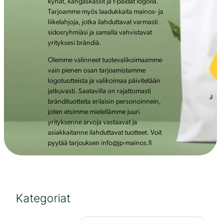
kynät, kangaskassit ja t-paidat logolla.
Tarjoamme myös laadukkaita mainos- ja
liikelahjoja, jotka ilahduttavat varmasti
sidosryhmiäsi ja samalla vahvistavat
yrityksesi brändiä.
Olemme valinneet tuotevalikoimaamme
vain pienen osan tarjoamistamme
logotuotteista ja valikoimaa päivitetään
jatkuvasti. Saatavilla on rajattomasti
brändituotteita erilaisin personoinnein,
joten etsimme mielellämme juuri
yrityksenne arvoja vastaavat ja
asiakkaitanne ilahduttavat tuotteet. Voit
pyytää tarjouksen info@jp-mainos.fi
Kategoriat