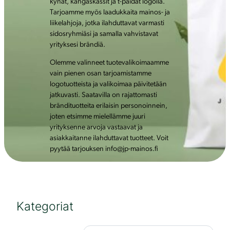
kynät, kangaskassit ja t-paidat logolla.
Tarjoamme myös laadukkaita mainos- ja
liikelahjoja, jotka ilahduttavat varmasti
sidosryhmiäsi ja samalla vahvistavat
yrityksesi brändiä.
Olemme valinneet tuotevalikoimaamme
vain pienen osan tarjoamistamme
logotuotteista ja valikoimaa päivitetään
jatkuvasti. Saatavilla on rajattomasti
brändituotteita erilaisin personoinnein,
joten etsimme mielellämme juuri
yrityksenne arvoja vastaavat ja
asiakkaitanne ilahduttavat tuotteet. Voit
pyytää tarjouksen info@jp-mainos.fi
Kategoriat