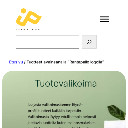
Search
Etusivu
/ Tuotteet avainsanalla “Rantapallo logolla”
Tuotevalikoima
Laajasta valikoimastamme löydät
profiilituotteet kaikkiin tarpeisiin.
Valikoimasta löytyy edullisempia helposti
jaettavia tuotteita kuten mainosmakeiset,