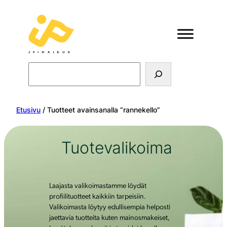
Search
Etusivu
/ Tuotteet avainsanalla “rannekello”
Tuotevalikoima
Laajasta valikoimastamme löydät
profiilituotteet kaikkiin tarpeisiin.
Valikoimasta löytyy edullisempia helposti
jaettavia tuotteita kuten mainosmakeiset,