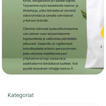
kynät, kangaskassit ja t-paidat logolla.
Tarjoamme myös laadukkaita mainos- ja
liikelahjoja, jotka ilahduttavat varmasti
sidosryhmiäsi ja samalla vahvistavat
yrityksesi brändiä.
Olemme valinneet tuotevalikoimaamme
vain pienen osan tarjoamistamme
logotuotteista ja valikoimaa päivitetään
jatkuvasti. Saatavilla on rajattomasti
brändituotteita erilaisin personoinnein,
joten etsimme mielellämme juuri
yrityksenne arvoja vastaavat ja
asiakkaitanne ilahduttavat tuotteet. Voit
pyytää tarjouksen info@jp-mainos.fi
Kategoriat