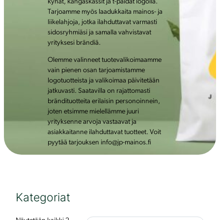
kynät, kangaskassit ja t-paidat logolla.
Tarjoamme myös laadukkaita mainos- ja
liikelahjoja, jotka ilahduttavat varmasti
sidosryhmiäsi ja samalla vahvistavat
yrityksesi brändiä.
Olemme valinneet tuotevalikoimaamme
vain pienen osan tarjoamistamme
logotuotteista ja valikoimaa päivitetään
jatkuvasti. Saatavilla on rajattomasti
brändituotteita erilaisin personoinnein,
joten etsimme mielellämme juuri
yrityksenne arvoja vastaavat ja
asiakkaitanne ilahduttavat tuotteet. Voit
pyytää tarjouksen info@jp-mainos.fi
Kategoriat