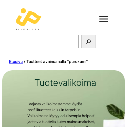
Search
Etusivu
/ Tuotteet avainsanalla “purukumi”
Tuotevalikoima
Laajasta valikoimastamme löydät
profiilituotteet kaikkiin tarpeisiin.
Valikoimasta löytyy edullisempia helposti
jaettavia tuotteita kuten mainosmakeiset,