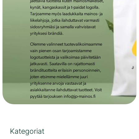
jaettavia tuotteita kuten mainosmakeiset,
kynät, kangaskassit ja t-paidat logolla.
Tarjoamme myös laadukkaita mainos- ja
liikelahjoja, jotka ilahduttavat varmasti
sidosryhmiäsi ja samalla vahvistavat
yrityksesi brändiä.
Olemme valinneet tuotevalikoimaamme
vain pienen osan tarjoamistamme
logotuotteista ja valikoimaa päivitetään
jatkuvasti. Saatavilla on rajattomasti
brändituotteita erilaisin personoinnein,
joten etsimme mielellämme juuri
yrityksenne arvoja vastaavat ja
asiakkaitanne ilahduttavat tuotteet. Voit
pyytää tarjouksen info@jp-mainos.fi
Kategoriat