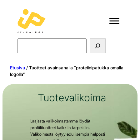
Search
Etusivu
/ Tuotteet avainsanalla “proteiinipatukka omalla
logolla”
Tuotevalikoima
Laajasta valikoimastamme löydät
profiilituotteet kaikkiin tarpeisiin.
Valikoimasta löytyy edullisempia helposti