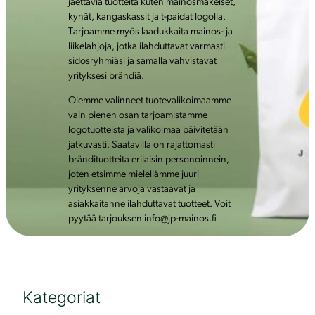
jaettavia tuotteita kuten mainosmakeiset,
kynät, kangaskassit ja t-paidat logolla.
Tarjoamme myös laadukkaita mainos- ja
liikelahjoja, jotka ilahduttavat varmasti
sidosryhmiäsi ja samalla vahvistavat
yrityksesi brändiä.
Olemme valinneet tuotevalikoimaamme
vain pienen osan tarjoamistamme
logotuotteista ja valikoimaa päivitetään
jatkuvasti. Saatavilla on rajattomasti
brändituotteita erilaisin personoinnein,
joten etsimme mielellämme juuri
yrityksenne arvoja vastaavat ja
asiakkaitanne ilahduttavat tuotteet. Voit
pyytää tarjouksen info@jp-mainos.fi
Kategoriat