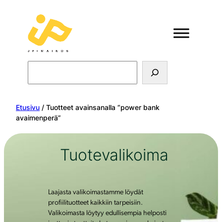
Search
Etusivu
/ Tuotteet avainsanalla “power bank
avaimenperä”
Tuotevalikoima
Laajasta valikoimastamme löydät
profiilituotteet kaikkiin tarpeisiin.
Valikoimasta löytyy edullisempia helposti