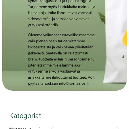
kynät, kangaskassit ja t-paidat logolla.
Tarjoamme myös laadukkaita mainos- ja
liikelahjoja, jotka ilahduttavat varmasti
sidosryhmiäsi ja samalla vahvistavat
yrityksesi brändiä.
Olemme valinneet tuotevalikoimaamme
vain pienen osan tarjoamistamme
logotuotteista ja valikoimaa päivitetään
jatkuvasti. Saatavilla on rajattomasti
brändituotteita erilaisin personoinnein,
joten etsimme mielellämme juuri
yrityksenne arvoja vastaavat ja
asiakkaitanne ilahduttavat tuotteet. Voit
pyytää tarjouksen info@jp-mainos.fi
Kategoriat