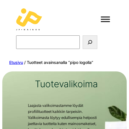
Search
Etusivu
/ Tuotteet avainsanalla “pipo logolla”
Tuotevalikoima
Laajasta valikoimastamme löydät
profiilituotteet kaikkiin tarpeisiin.
Valikoimasta löytyy edullisempia helposti
jaettavia tuotteita kuten mainosmakeiset,