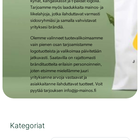
kynät, kangaskassit ja t-paidat logolla.
Tarjoamme myös laadukkaita mainos- ja
liikelahjoja, jotka ilahduttavat varmasti
sidosryhmiäsi ja samalla vahvistavat
yrityksesi brändiä.
Olemme valinneet tuotevalikoimaamme
vain pienen osan tarjoamistamme
logotuotteista ja valikoimaa päivitetään
jatkuvasti. Saatavilla on rajattomasti
brändituotteita erilaisin personoinnein,
joten etsimme mielellämme juuri
yrityksenne arvoja vastaavat ja
asiakkaitanne ilahduttavat tuotteet. Voit
pyytää tarjouksen info@jp-mainos.fi
Kategoriat