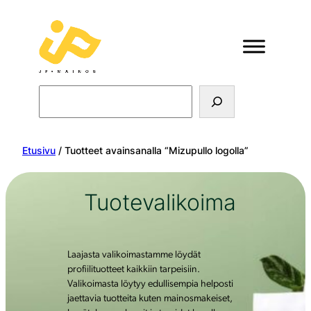
Search
Etusivu
/ Tuotteet avainsanalla “Mizupullo logolla”
Tuotevalikoima
Laajasta valikoimastamme löydät
profiilituotteet kaikkiin tarpeisiin.
Valikoimasta löytyy edullisempia helposti
jaettavia tuotteita kuten mainosmakeiset,