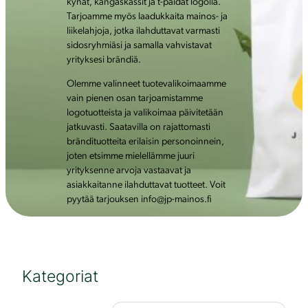
kynät, kangaskassit ja t-paidat logolla.
Tarjoamme myös laadukkaita mainos- ja
liikelahjoja, jotka ilahduttavat varmasti
sidosryhmiäsi ja samalla vahvistavat
yrityksesi brändiä.
Olemme valinneet tuotevalikoimaamme
vain pienen osan tarjoamistamme
logotuotteista ja valikoimaa päivitetään
jatkuvasti. Saatavilla on rajattomasti
brändituotteita erilaisin personoinnein,
joten etsimme mielellämme juuri
yrityksenne arvoja vastaavat ja
asiakkaitanne ilahduttavat tuotteet. Voit
pyytää tarjouksen info@jp-mainos.fi
Kategoriat