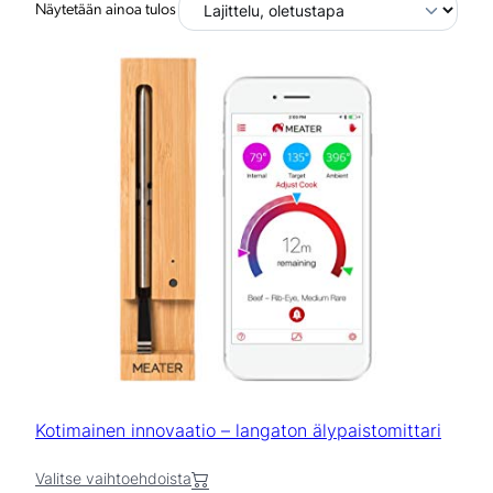
Näytetään ainoa tulos
T
ä
l
l
ä
t
u
o
t
t
e
e
l
l
a
o
n
Kotimainen innovaatio – langaton älypaistomittari
u
s
Valitse vaihtoehdoista
e