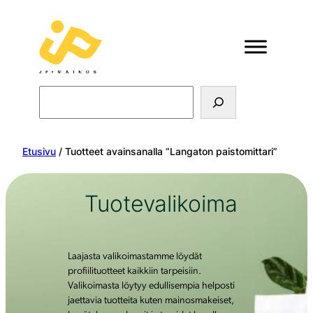
Search
Etusivu
/ Tuotteet avainsanalla “Langaton paistomittari”
Tuotevalikoima
Laajasta valikoimastamme löydät
profiilituotteet kaikkiin tarpeisiin.
Valikoimasta löytyy edullisempia helposti
jaettavia tuotteita kuten mainosmakeiset,