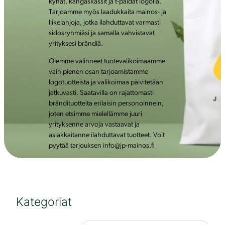
kynät, kangaskassit ja t-paidat logolla.
Tarjoamme myös laadukkaita mainos- ja
liikelahjoja, jotka ilahduttavat varmasti
sidosryhmiäsi ja samalla vahvistavat
yrityksesi brändiä.
Olemme valinneet tuotevalikoimaamme
vain pienen osan tarjoamistamme
logotuotteista ja valikoimaa päivitetään
jatkuvasti. Saatavilla on rajattomasti
brändituotteita erilaisin personoinnein,
joten etsimme mielellämme juuri
yrityksenne arvoja vastaavat ja
asiakkaitanne ilahduttavat tuotteet. Voit
pyytää tarjouksen info@jp-mainos.fi
Kategoriat