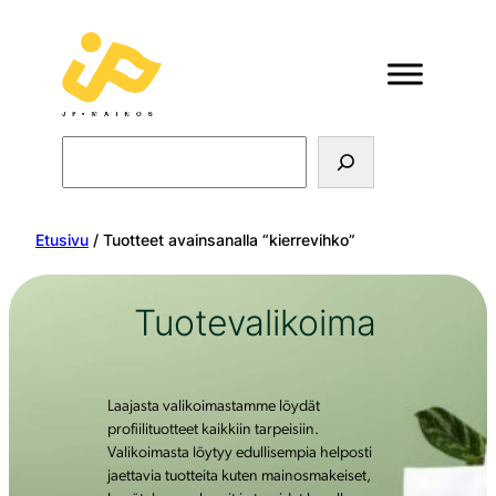
Search
Etusivu
/ Tuotteet avainsanalla “kierrevihko”
Tuotevalikoima
Laajasta valikoimastamme löydät
profiilituotteet kaikkiin tarpeisiin.
Valikoimasta löytyy edullisempia helposti
jaettavia tuotteita kuten mainosmakeiset,