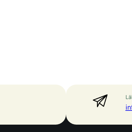
Lä
in