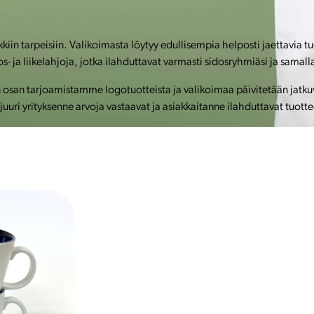
kiin tarpeisiin. Valikoimasta löytyy edullisempia helposti jaettavia t
ja liikelahjoja, jotka ilahduttavat varmasti sidosryhmiäsi ja samalla
an tarjoamistamme logotuotteista ja valikoimaa päivitetään jatkuvas
uuri yrityksenne arvoja vastaavat ja asiakkaitanne ilahduttavat tuotte