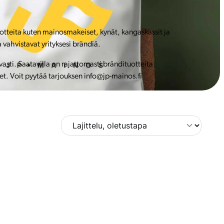
uotteita kuten mainosmakeiset, kynät, kangaskassit ja
 vahvistavat yrityksesi brändiä.
ti. Saatavilla on rajattomasti brändituotteita
et. Voit pyytää tarjouksen info@jp-mainos.fi