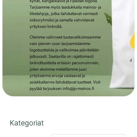
kynät, kangaskassit ja t-paidat logolla.
Tarjoamme myös laadukkaita mainos- ja
liikelahjoja, jotka ilahduttavat varmasti
sidosryhmiäsi ja samalla vahvistavat
yrityksesi brändiä.
Olemme valinneet tuotevalikoimaamme
vain pienen osan tarjoamistamme
logotuotteista ja valikoimaa päivitetään
jatkuvasti. Saatavilla on rajattomasti
brändituotteita erilaisin personoinnein,
joten etsimme mielellämme juuri
yrityksenne arvoja vastaavat ja
asiakkaitanne ilahduttavat tuotteet. Voit
pyytää tarjouksen info@jp-mainos.fi
Kategoriat