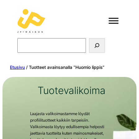
Search
Etusivu
/ Tuotteet avainsanalla “Huomio lippis”
Tuotevalikoima
Laajasta valikoimastamme löydät
profiilituotteet kaikkiin tarpeisiin.
Valikoimasta löytyy edullisempia helposti
jaettavia tuotteita kuten mainosmakeiset,