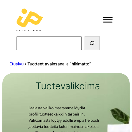
Search
Etusivu
/ Tuotteet avainsanalla “hiirimatto”
Tuotevalikoima
Laajasta valikoimastamme löydät
profiilituotteet kaikkiin tarpeisiin.
Valikoimasta löytyy edullisempia helposti
jaettavia tuotteita kuten mainosmakeiset,