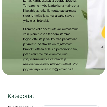
kynät, kangaskassit ja t-paidat logolla.
Tarjoamme myös laadukkaita mainos- ja
liikelahjoja, jotka ilahduttavat varmasti
sidosryhmiäsi ja samalla vahvistavat
yrityksesi brändiä.
Olemme valinneet tuotevalikoimaamme
vain pienen osan tarjoamistamme
logotuotteista ja valikoimaa päivitetään
jatkuvasti. Saatavilla on rajattomasti
brändituotteita erilaisin personoinnein,
joten etsimme mielellämme juuri
yrityksenne arvoja vastaavat ja
asiakkaitanne ilahduttavat tuotteet. Voit
pyytää tarjouksen info@jp-mainos.fi
Kategoriat