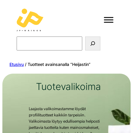
Search
Etusivu
/ Tuotteet avainsanalla “Heijastin”
Tuotevalikoima
Laajasta valikoimastamme löydät
profiilituotteet kaikkiin tarpeisiin.
Valikoimasta löytyy edullisempia helposti
jaettavia tuotteita kuten mainosmakeiset,