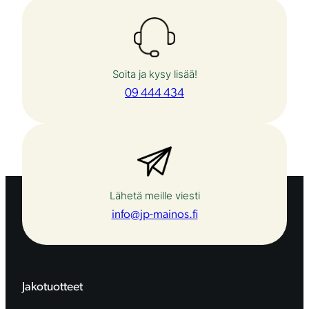
a
m
p
i
m
Soita ja kysy lisää!
u
u
09 444 434
n
n
e
l
m
a
.
Lähetä meille viesti
V
info@jp-mainos.fi
o
i
t
t
e
Jakotuotteet
h