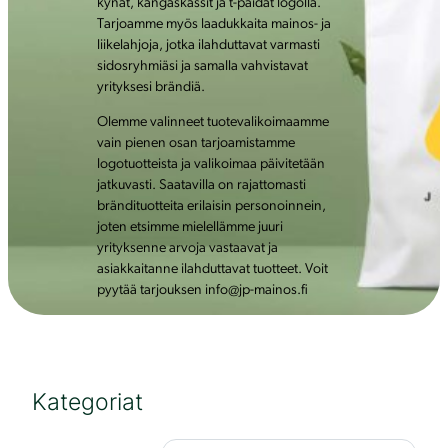
kynät, kangaskassit ja t-paidat logolla.
Tarjoamme myös laadukkaita mainos- ja
liikelahjoja, jotka ilahduttavat varmasti
sidosryhmiäsi ja samalla vahvistavat
yrityksesi brändiä.
Olemme valinneet tuotevalikoimaamme
vain pienen osan tarjoamistamme
logotuotteista ja valikoimaa päivitetään
jatkuvasti. Saatavilla on rajattomasti
brändituotteita erilaisin personoinnein,
joten etsimme mielellämme juuri
yrityksenne arvoja vastaavat ja
asiakkaitanne ilahduttavat tuotteet. Voit
pyytää tarjouksen info@jp-mainos.fi
Kategoriat