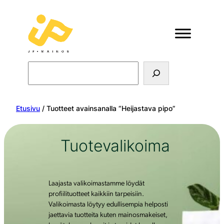
Search
Etusivu
/ Tuotteet avainsanalla “Heijastava pipo”
Tuotevalikoima
Laajasta valikoimastamme löydät
profiilituotteet kaikkiin tarpeisiin.
Valikoimasta löytyy edullisempia helposti
jaettavia tuotteita kuten mainosmakeiset,