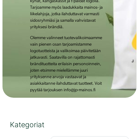
kynät, kangaskassit ja t-paidat logolla.
Tarjoamme myös laadukkaita mainos- ja
liikelahjoja, jotka ilahduttavat varmasti
sidosryhmiäsi ja samalla vahvistavat
yrityksesi brändiä.
Olemme valinneet tuotevalikoimaamme
vain pienen osan tarjoamistamme
logotuotteista ja valikoimaa päivitetään
jatkuvasti. Saatavilla on rajattomasti
brändituotteita erilaisin personoinnein,
joten etsimme mielellämme juuri
yrityksenne arvoja vastaavat ja
asiakkaitanne ilahduttavat tuotteet. Voit
pyytää tarjouksen info@jp-mainos.fi
Kategoriat