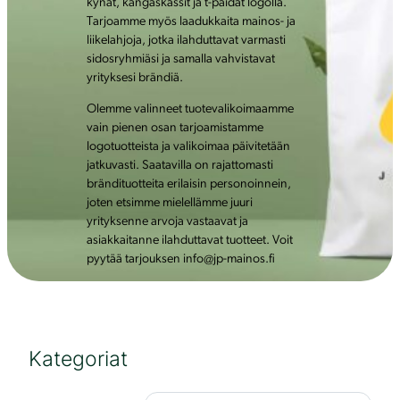
kynät, kangaskassit ja t-paidat logolla.
Tarjoamme myös laadukkaita mainos- ja
liikelahjoja, jotka ilahduttavat varmasti
sidosryhmiäsi ja samalla vahvistavat
yrityksesi brändiä.
Olemme valinneet tuotevalikoimaamme
vain pienen osan tarjoamistamme
logotuotteista ja valikoimaa päivitetään
jatkuvasti. Saatavilla on rajattomasti
brändituotteita erilaisin personoinnein,
joten etsimme mielellämme juuri
yrityksenne arvoja vastaavat ja
asiakkaitanne ilahduttavat tuotteet. Voit
pyytää tarjouksen info@jp-mainos.fi
Kategoriat