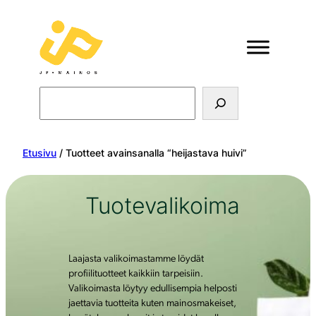
Search
Etusivu
/ Tuotteet avainsanalla “heijastava huivi”
Tuotevalikoima
Laajasta valikoimastamme löydät
profiilituotteet kaikkiin tarpeisiin.
Valikoimasta löytyy edullisempia helposti
jaettavia tuotteita kuten mainosmakeiset,