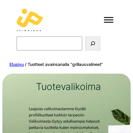
Search
Etusivu
/ Tuotteet avainsanalla “grillausvalineet”
Tuotevalikoima
Laajasta valikoimastamme löydät
profiilituotteet kaikkiin tarpeisiin.
Valikoimasta löytyy edullisempia helposti
jaettavia tuotteita kuten mainosmakeiset,