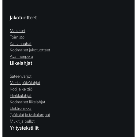
Jakotuotteet
Makeiset
Toimisto
Kaulanauhat
Kotimaiset jakotuotteet
Avaimenperä
Liikelahjat
Sateenvarjot
Merkkipäivälahjat
Koti ja keittiö
Herkkulahjat
Kotimaiset liikelahjat
Elektroniikka
Työkalut ja taskulamput
Mukit ja pullot
Yritystekstiilit