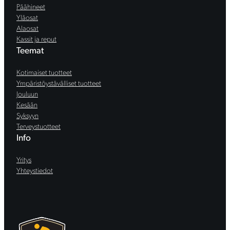
Päähineet
Yläosat
Alaosat
Kassit ja reput
Teemat
Kotimaiset tuotteet
Ympäristöystävälliset tuotteet
Jouluun
Kesään
Syksyyn
Terveystuotteet
Info
Yritys
Yhteystiedot