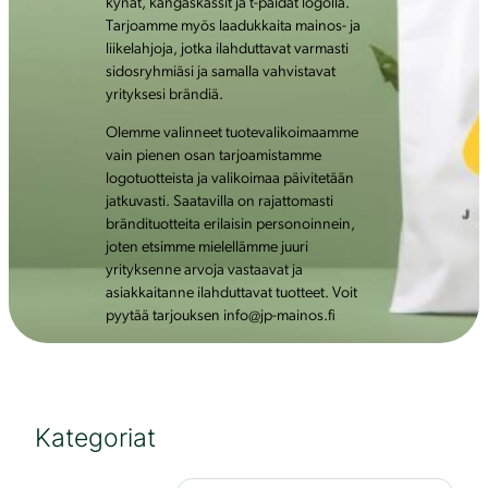
kynät, kangaskassit ja t-paidat logolla.
Tarjoamme myös laadukkaita mainos- ja
liikelahjoja, jotka ilahduttavat varmasti
sidosryhmiäsi ja samalla vahvistavat
yrityksesi brändiä.
Olemme valinneet tuotevalikoimaamme
vain pienen osan tarjoamistamme
logotuotteista ja valikoimaa päivitetään
jatkuvasti. Saatavilla on rajattomasti
brändituotteita erilaisin personoinnein,
joten etsimme mielellämme juuri
yrityksenne arvoja vastaavat ja
asiakkaitanne ilahduttavat tuotteet. Voit
pyytää tarjouksen info@jp-mainos.fi
Kategoriat