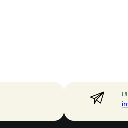
Lä
in