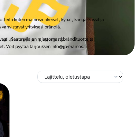
uotteita kuten mainosmakeiset, kynät, kangaskassit ja
 vahvistavat yrityksesi brändiä.
ti. Saatavilla on rajattomasti brändituotteita
et. Voit pyytää tarjouksen info@jp-mainos.fi