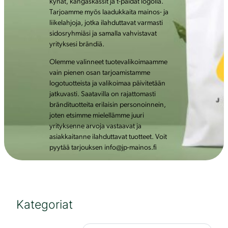
kynät, kangaskassit ja t-paidat logolla.
Tarjoamme myös laadukkaita mainos- ja
liikelahjoja, jotka ilahduttavat varmasti
sidosryhmiäsi ja samalla vahvistavat
yrityksesi brändiä.
Olemme valinneet tuotevalikoimaamme
vain pienen osan tarjoamistamme
logotuotteista ja valikoimaa päivitetään
jatkuvasti. Saatavilla on rajattomasti
brändituotteita erilaisin personoinnein,
joten etsimme mielellämme juuri
yrityksenne arvoja vastaavat ja
asiakkaitanne ilahduttavat tuotteet. Voit
pyytää tarjouksen info@jp-mainos.fi
Kategoriat