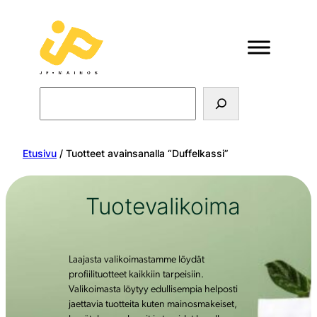
Search
Etusivu
/ Tuotteet avainsanalla “Duffelkassi”
Tuotevalikoima
Laajasta valikoimastamme löydät
profiilituotteet kaikkiin tarpeisiin.
Valikoimasta löytyy edullisempia helposti
jaettavia tuotteita kuten mainosmakeiset,