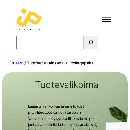
Search
Etusivu
/ Tuotteet avainsanalla “collegepaita”
Tuotevalikoima
Laajasta valikoimastamme löydät
profiilituotteet kaikkiin tarpeisiin.
Valikoimasta löytyy edullisempia helposti
jaettavia tuotteita kuten mainosmakeiset,