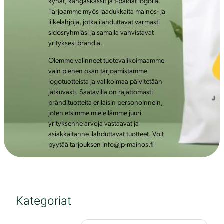
kynät, kangaskassit ja t-paidat logolla.
Tarjoamme myös laadukkaita mainos- ja
liikelahjoja, jotka ilahduttavat varmasti
sidosryhmiäsi ja samalla vahvistavat
yrityksesi brändiä.
Olemme valinneet tuotevalikoimaamme
vain pienen osan tarjoamistamme
logotuotteista ja valikoimaa päivitetään
jatkuvasti. Saatavilla on rajattomasti
brändituotteita erilaisin personoinnein,
joten etsimme mielellämme juuri
yrityksenne arvoja vastaavat ja
asiakkaitanne ilahduttavat tuotteet. Voit
pyytää tarjouksen info@jp-mainos.fi
Kategoriat