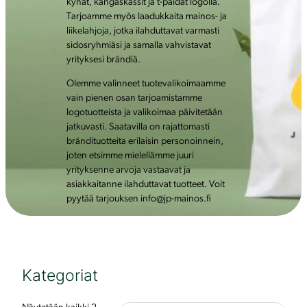
kynät, kangaskassit ja t-paidat logolla.
Tarjoamme myös laadukkaita mainos- ja
liikelahjoja, jotka ilahduttavat varmasti
sidosryhmiäsi ja samalla vahvistavat
yrityksesi brändiä.
Olemme valinneet tuotevalikoimaamme
vain pienen osan tarjoamistamme
logotuotteista ja valikoimaa päivitetään
jatkuvasti. Saatavilla on rajattomasti
brändituotteita erilaisin personoinnein,
joten etsimme mielellämme juuri
yrityksenne arvoja vastaavat ja
asiakkaitanne ilahduttavat tuotteet. Voit
pyytää tarjouksen info@jp-mainos.fi
Kategoriat