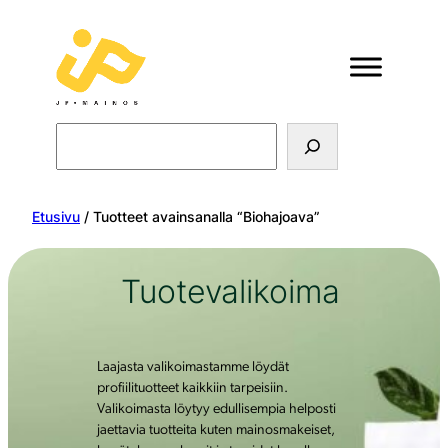
Search
Etusivu
/ Tuotteet avainsanalla “Biohajoava”
Tuotevalikoima
Laajasta valikoimastamme löydät
profiilituotteet kaikkiin tarpeisiin.
Valikoimasta löytyy edullisempia helposti
jaettavia tuotteita kuten mainosmakeiset,