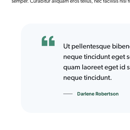
semper. Curabitur aliquam eros tellus, nec facilisis nisl
Ut pellentesque bibend
neque tincidunt eget s
quam laoreet eget id s
neque tincidunt.
Darlene Robertson